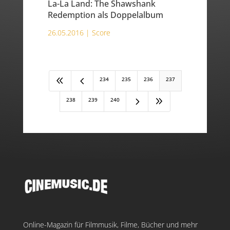
La-La Land: The Shawshank
Redemption als Doppelalbum
26.05.2016 |
Score
8
4
234
235
236
237
5
9
238
239
240
Online-Magazin für Filmmusik, Filme, Bücher und mehr