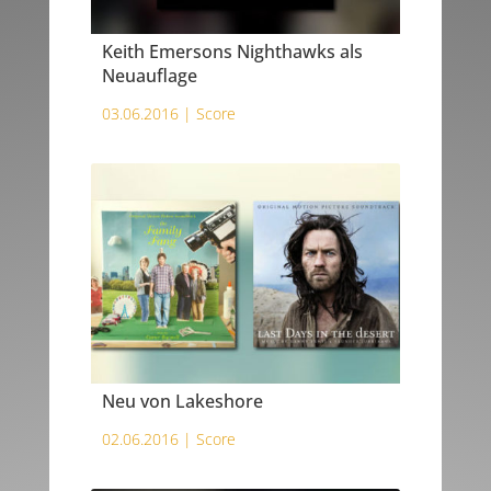
Keith Emersons Nighthawks als
Neuauflage
03.06.2016 |
Score
Neu von Lakeshore
02.06.2016 |
Score