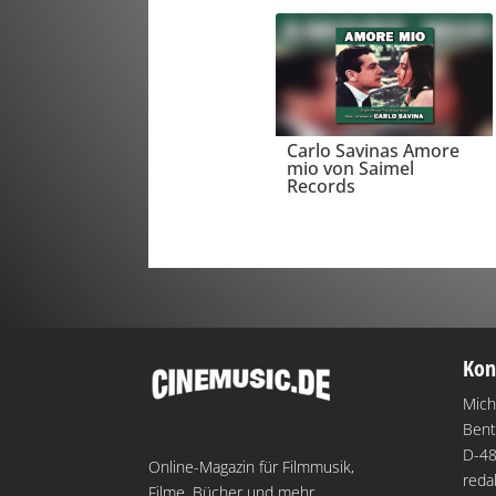
Carlo Savinas Amore
mio von Saimel
Records
Kon
Mich
Bent
D-48
Online-Magazin für Filmmusik,
reda
Filme, Bücher und mehr