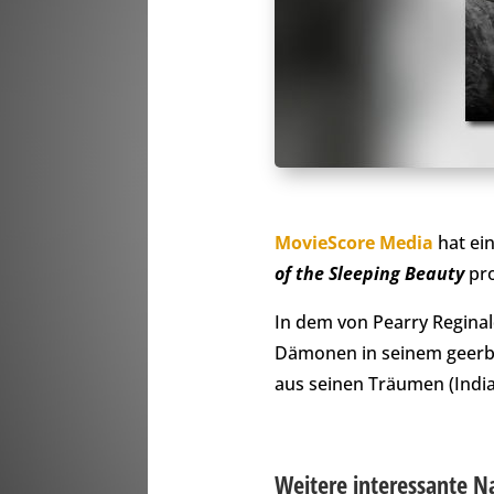
MovieScore Media
hat ei
of the Sleeping Beauty
pro
In dem von Pearry Reginal
Dämonen in seinem geerbt
aus seinen Träumen (India 
Weitere interessante N