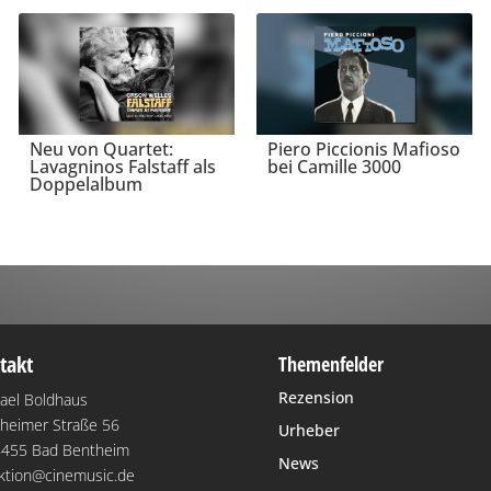
Neu von Quartet:
Piero Piccionis Mafioso
Lavagninos Falstaff als
bei Camille 3000
Doppelalbum
takt
Themenfelder
Rezension
ael Boldhaus
heimer Straße 56
Urheber
455 Bad Bentheim
News
ktion@cinemusic.de