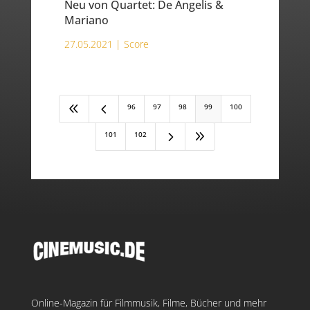
Neu von Quartet: De Angelis &
Mariano
27.05.2021 |
Score
8
4
96
97
98
99
100
5
9
101
102
Online-Magazin für Filmmusik, Filme, Bücher und mehr