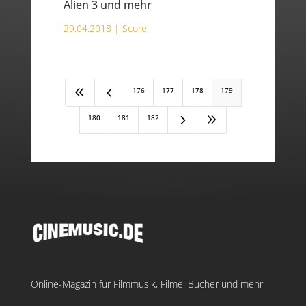
Alien 3 und mehr
29.04.2018 |
Score
8
4
176
177
178
179
5
9
180
181
182
Online-Magazin für Filmmusik, Filme, Bücher und mehr