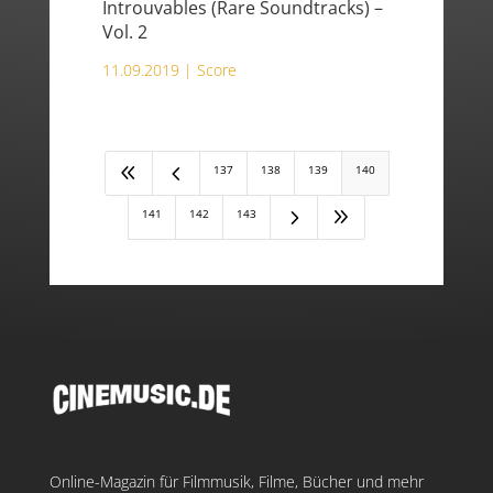
Introuvables (Rare Soundtracks) –
Vol. 2
11.09.2019 |
Score
8
4
137
138
139
140
5
9
141
142
143
Online-Magazin für Filmmusik, Filme, Bücher und mehr