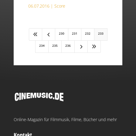
06.07.2016 |
Score
8
4
230
231
232
233
5
9
234
235
236
Online-Magazin für Filmmusik, Filme, Bücher und mehr
Kontakt