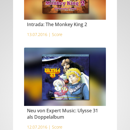
Intrada: The Monkey King 2
13.07.2016 |
Score
Neu von Expert Music: Ulysse 31
als Doppelalbum
12.07.2016 |
Score