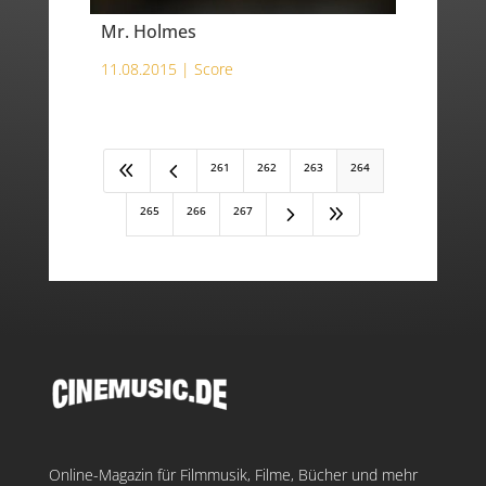
Mr. Holmes
11.08.2015 |
Score
8
4
261
262
263
264
5
9
265
266
267
Online-Magazin für Filmmusik, Filme, Bücher und mehr