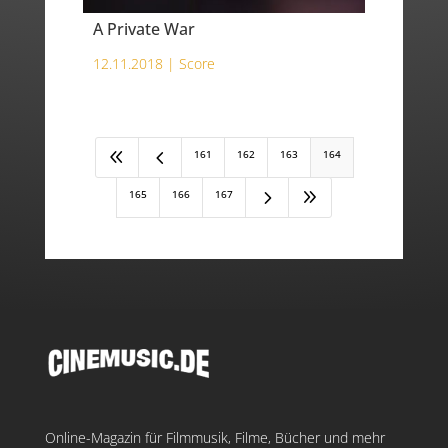
A Private War
12.11.2018 |
Score
8
4
161
162
163
164
5
9
165
166
167
Online-Magazin für Filmmusik, Filme, Bücher und mehr