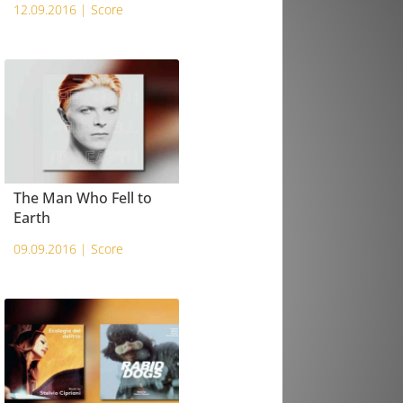
12.09.2016 |
Score
The Man Who Fell to
Earth
09.09.2016 |
Score