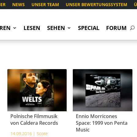
ER
NEWS
UNSER TEAM
UNSER BEWERTUNGSSYSTEM
Ü
REN
LESEN
SEHEN
SPECIAL
FORUM
Polnische Filmmusik
Ennio Morricones
von Caldera Records
Space: 1999 von Penta
Music
14.09.2016 |
Score