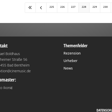
8
4
225
226
227
228
229
230
takt
Themenfelder
Rezension
ael Boldhaus
heimer Straße 56
Urheber
455 Bad Bentheim
News
ktion@cinemusic.de
master:
o Ikonić
DATENSCH