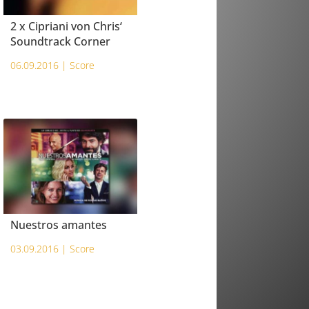
2 x Cipriani von Chris‘
Soundtrack Corner
06.09.2016 |
Score
Nuestros amantes
03.09.2016 |
Score