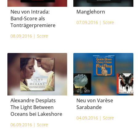
Neu von Intrada:
Manglehorn
Band-Score als
07.09.2016 |
Score
Tonträgerpremiere
08.09.2016 |
Score
Alexandre Desplats
Neu von Varèse
The Light Between
Sarabande
Oceans bei Lakeshore
04.09.2016 |
Score
06.09.2016 |
Score