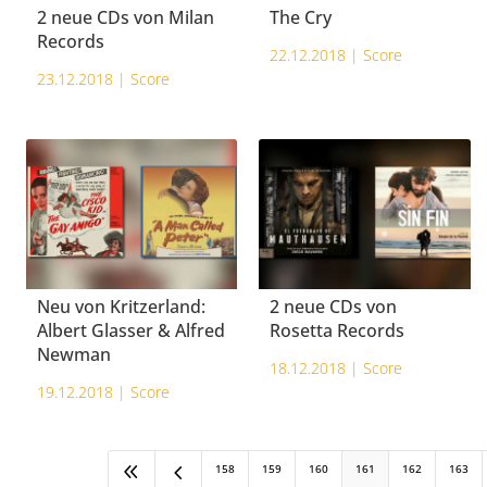
2 neue CDs von Milan
The Cry
Records
22.12.2018 |
Score
23.12.2018 |
Score
Neu von Kritzerland:
2 neue CDs von
Albert Glasser & Alfred
Rosetta Records
Newman
18.12.2018 |
Score
19.12.2018 |
Score
8
4
158
159
160
161
162
163