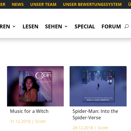
ER
NEWS
UNSER TEAM
UNSER BEWERTUNGSSYSTEM
Ü
REN
LESEN
SEHEN
SPECIAL
FORUM
Music for a Witch
Spider-Man: Into the
Spider-Verse
31.12.2018 |
Score
28.12.2018 |
Score