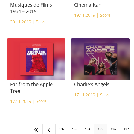
Musiques de Films
Cinema-Kan
1964 – 2015
19.11.2019 |
Score
20.11.2019 |
Score
Far from the Apple
Charlie’s Angels
Tree
17.11.2019 |
Score
17.11.2019 |
Score
8
4
132
133
134
135
136
137