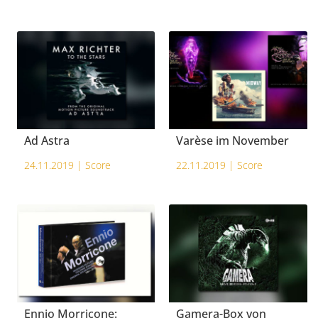
Ad Astra
Varèse im November
24.11.2019 |
Score
22.11.2019 |
Score
Ennio Morricone:
Gamera-Box von