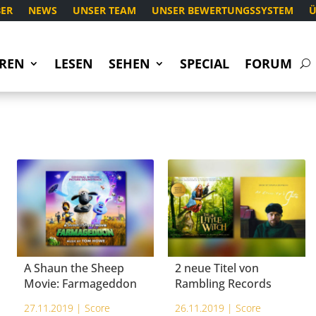
ER
NEWS
UNSER TEAM
UNSER BEWERTUNGSSYSTEM
Ü
REN
LESEN
SEHEN
SPECIAL
FORUM
A Shaun the Sheep
2 neue Titel von
Movie: Farmageddon
Rambling Records
27.11.2019 |
Score
26.11.2019 |
Score