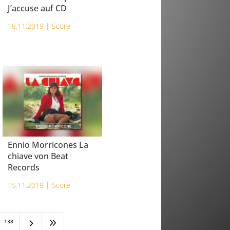
J’accuse auf CD
18.11.2019 |
Score
Ennio Morricones La
chiave von Beat
Records
15.11.2019 |
Score
5
9
138