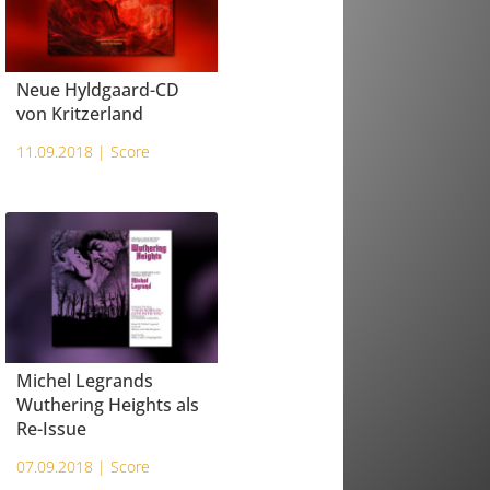
Neue Hyldgaard-CD
von Kritzerland
11.09.2018 |
Score
Michel Legrands
Wuthering Heights als
Re-Issue
07.09.2018 |
Score