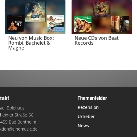
Neu von Music Box:
Neue CDs von Beat
Rombi, Bachelet &
Records
Magne
takt
Themenfelder
Rezension
ael Boldhaus
heimer Straße 56
Urheber
455 Bad Bentheim
News
ktion@cinemusic.de