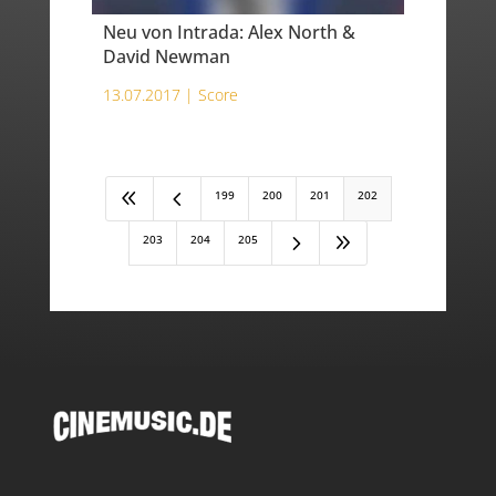
Neu von Intrada: Alex North &
David Newman
13.07.2017 |
Score
8
4
199
200
201
202
5
9
203
204
205