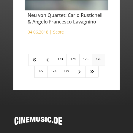
Neu von Quartet: Carlo Rustichelli
& Angelo Francesco Lavagnino
04.06.2018 |
Score
8
4
173
174
175
176
5
9
177
178
179