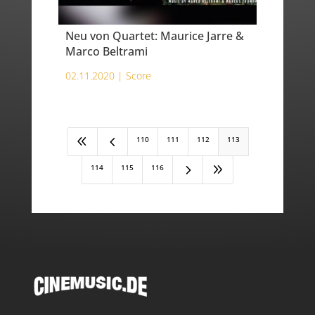
Neu von Quartet: Maurice Jarre &
Marco Beltrami
02.11.2020 |
Score
8
4
110
111
112
113
5
9
114
115
116