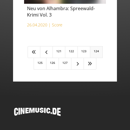
Neu von Alhambra: Spreewald-
Krimi Vol. 3
26.04.2020 |
Score
8
4
121
122
123
124
5
9
125
126
127