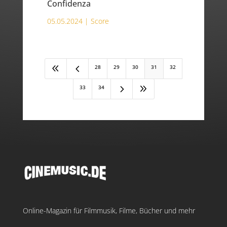
Confidenza
05.05.2024 |
Score
8
4
28
29
30
31
32
5
9
33
34
Online-Magazin für Filmmusik, Filme, Bücher und mehr