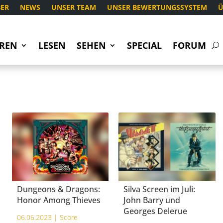
ER
NEWS
UNSER TEAM
UNSER BEWERTUNGSSYSTEM
Ü
REN
LESEN
SEHEN
SPECIAL
FORUM
Dungeons & Dragons:
Silva Screen im Juli:
Honor Among Thieves
John Barry und
Georges Delerue
06.06.2023 |
Score