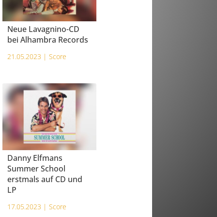
Neue Lavagnino-CD
bei Alhambra Records
21.05.2023 |
Score
Danny Elfmans
Summer School
erstmals auf CD und
LP
17.05.2023 |
Score