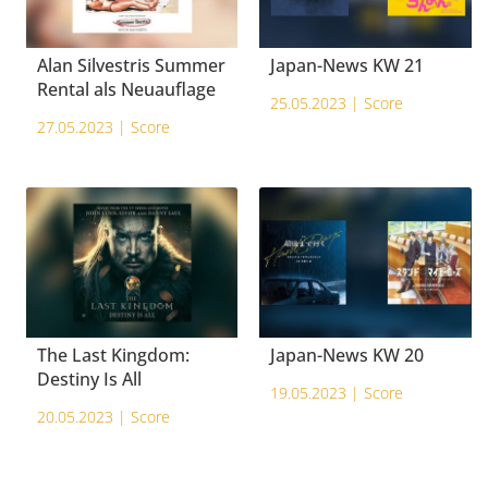
Alan Silvestris Summer
Japan-News KW 21
Rental als Neuauflage
25.05.2023 |
Score
27.05.2023 |
Score
The Last Kingdom:
Japan-News KW 20
Destiny Is All
19.05.2023 |
Score
20.05.2023 |
Score