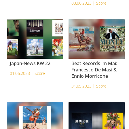
03.06.2023 |
Score
Japan-News KW 22
Beat Records im Mai:
Francesco De Masi &
01.06.2023 |
Score
Ennio Morricone
31.05.2023 |
Score