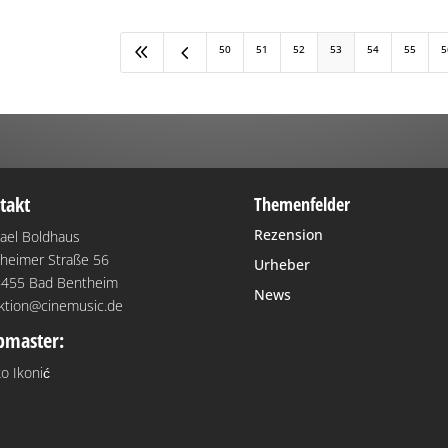
8
4
50
51
52
53
54
55
5
takt
Themenfelder
Rezension
ael Boldhaus
heimer Straße 56
Urheber
455 Bad Bentheim
News
ktion@cinemusic.de
master:
o Ikonić