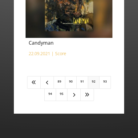
Candyman
22.09.2021 |
Score
8
4
89
90
91
92
93
5
9
94
95