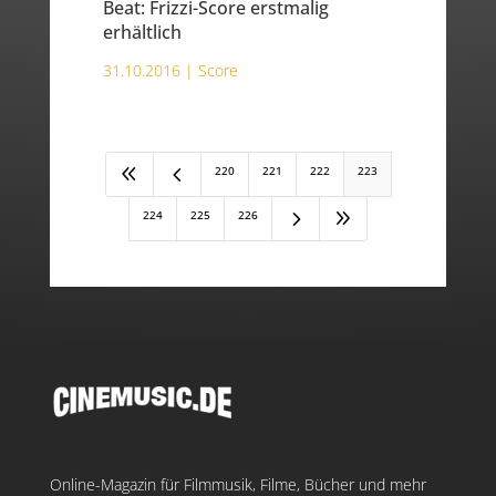
Beat: Frizzi-Score erstmalig
erhältlich
31.10.2016 |
Score
8
4
220
221
222
223
5
9
224
225
226
Online-Magazin für Filmmusik, Filme, Bücher und mehr