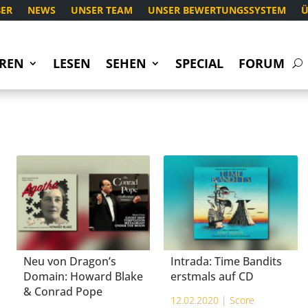
ER
NEWS
UNSER TEAM
UNSER BEWERTUNGSSYSTEM
Ü
REN
LESEN
SEHEN
SPECIAL
FORUM
Neu von Dragon’s
Intrada: Time Bandits
Domain: Howard Blake
erstmals auf CD
& Conrad Pope
12.02.2020 |
Score