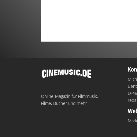
Kon
Mich
Bent
D-48
Online-Magazin für Filmmusik,
reda
Filme, Bücher und mehr
Web
Mark