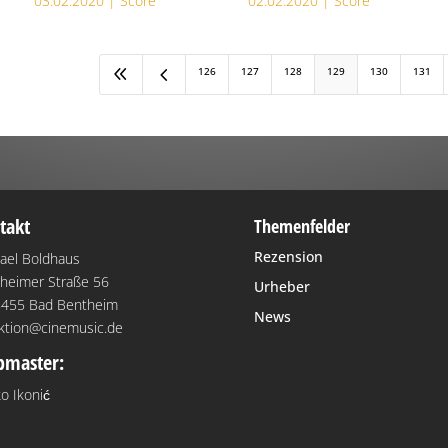
03.02.2020 |
Score
02.02.2020 |
Score
8
4
126
127
128
129
130
131
takt
Themenfelder
Rezension
ael Boldhaus
heimer Straße 56
Urheber
455 Bad Bentheim
News
ktion@cinemusic.de
master:
o Ikonić