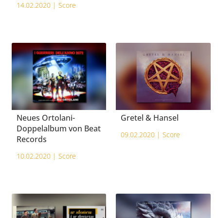
14.02.2020 |
Score
Neues Ortolani-
Gretel & Hansel
Doppelalbum von Beat
09.02.2020 |
Score
Records
10.02.2020 |
Score