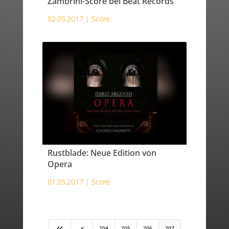
Zambrini-Score bei Beat Records
02.05.2017 |
Score
Rustblade: Neue Edition von
Opera
01.05.2017 |
Score
204
205
206
207