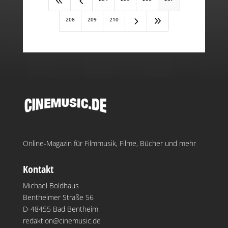
8
4
5
9
208
209
210
Online-Magazin für Filmmusik, Filme, Bücher und mehr
Kontakt
Michael Boldhaus
Bentheimer Straße 56
D-48455 Bad Bentheim
redaktion@cinemusic.de