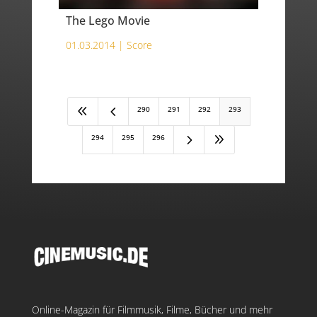
The Lego Movie
01.03.2014 |
Score
8
4
290
291
292
293
5
9
294
295
296
Online-Magazin für Filmmusik, Filme, Bücher und mehr