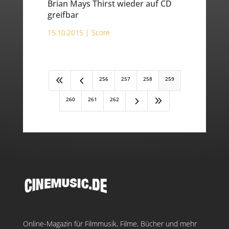
Brian Mays Thirst wieder auf CD
greifbar
15.10.2015 |
Score
8
4
256
257
258
259
5
9
260
261
262
Online-Magazin für Filmmusik, Filme, Bücher und mehr