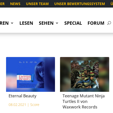
ER
NEWS
UNSER TEAM
UNSER BEWERTUNGSSYSTEM
Ü
REN
LESEN
SEHEN
SPECIAL
FORUM
Eternal Beauty
Teenage Mutant Ninja
Turtles II von
08.02.2021 |
Score
Waxwork Records