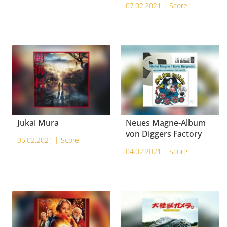
07.02.2021 |
Score
Jukai Mura
Neues Magne-Album
von Diggers Factory
05.02.2021 |
Score
04.02.2021 |
Score