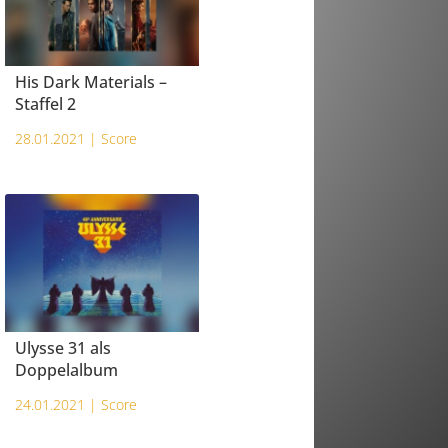
His Dark Materials –
Staffel 2
28.01.2021 |
Score
Ulysse 31 als
Doppelalbum
24.01.2021 |
Score