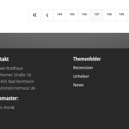
8
4
104
105
106
107
108
109
takt
Themenfelder
Rezension
ael Boldhaus
heimer Straße 56
Urheber
455 Bad Bentheim
News
ktion@cinemusic.de
master:
o Ikonić