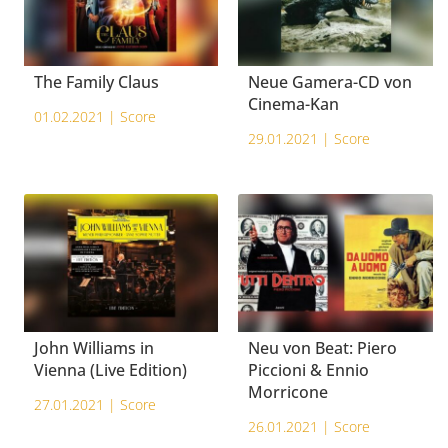
The Family Claus
Neue Gamera-CD von
Cinema-Kan
01.02.2021 |
Score
29.01.2021 |
Score
John Williams in
Neu von Beat: Piero
Vienna (Live Edition)
Piccioni & Ennio
Morricone
27.01.2021 |
Score
26.01.2021 |
Score