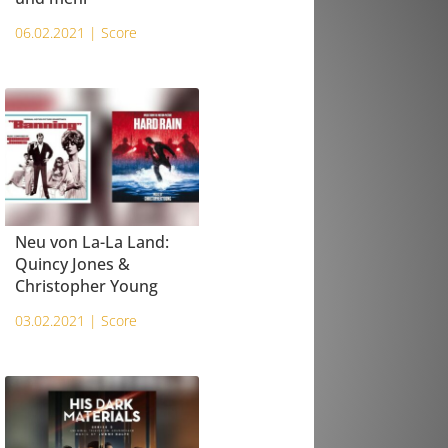
06.02.2021 |
Score
Neu von La-La Land:
Quincy Jones &
Christopher Young
03.02.2021 |
Score