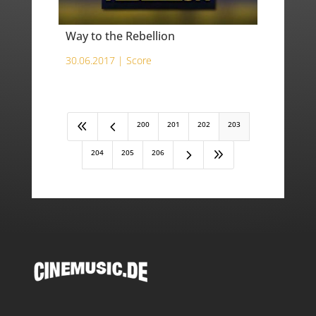
Way to the Rebellion
30.06.2017 |
Score
8
4
200
201
202
203
5
9
204
205
206