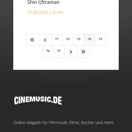
Shin Ultraman
27.06.2022 |
Score
8
4
71
72
73
74
75
5
9
76
77
Online-Magazin für Filmmusik, Filme, Bücher und mehr