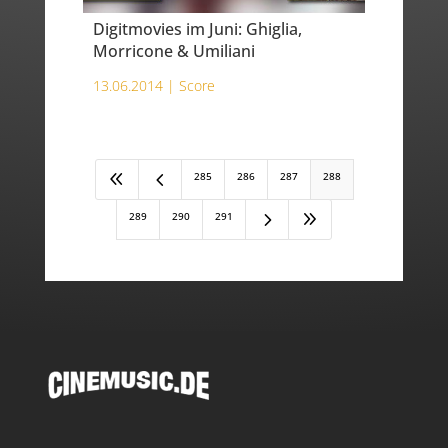
Digitmovies im Juni: Ghiglia,
Morricone & Umiliani
13.06.2014 |
Score
8
4
285
286
287
288
5
9
289
290
291