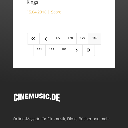
Kings
15.04.2018 |
Score
8
4
177
178
179
180
5
9
181
182
183
Online-Magazin für Filmmusik, Filme, Bücher und mehr