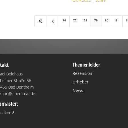
15.04.2022 |
Score
8
4
76
77
78
79
80
81
8
takt
Themenfelder
Rezension
ael Boldhaus
heimer Straße 56
Urheber
455 Bad Bentheim
News
ktion@cinemusic.de
master:
o Ikonić