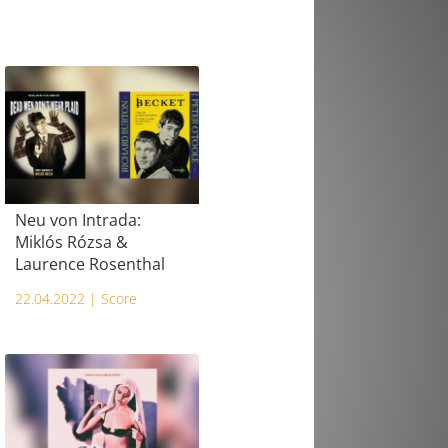
Neu von Intrada:
Miklós Rózsa &
Laurence Rosenthal
22.04.2022 |
Score