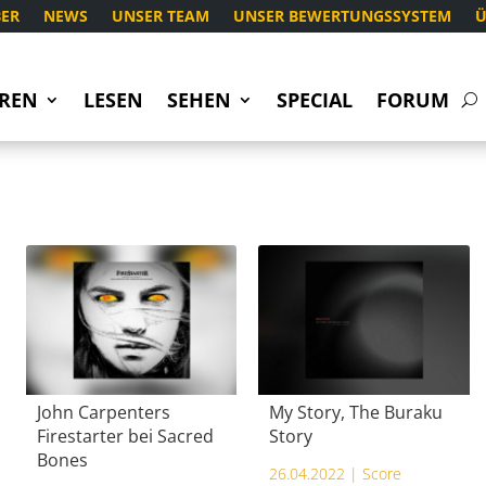
ER
NEWS
UNSER TEAM
UNSER BEWERTUNGSSYSTEM
Ü
REN
LESEN
SEHEN
SPECIAL
FORUM
John Carpenters
My Story, The Buraku
Firestarter bei Sacred
Story
Bones
26.04.2022 |
Score