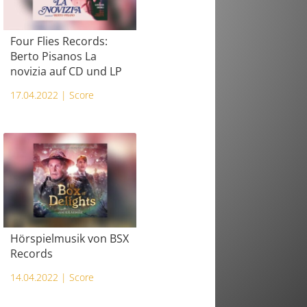
Four Flies Records:
Berto Pisanos La
novizia auf CD und LP
17.04.2022 |
Score
Hörspielmusik von BSX
Records
14.04.2022 |
Score