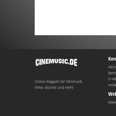
Kon
Mich
Bent
D-48
Online-Magazin für Filmmusik,
reda
Filme, Bücher und mehr
Web
Mark