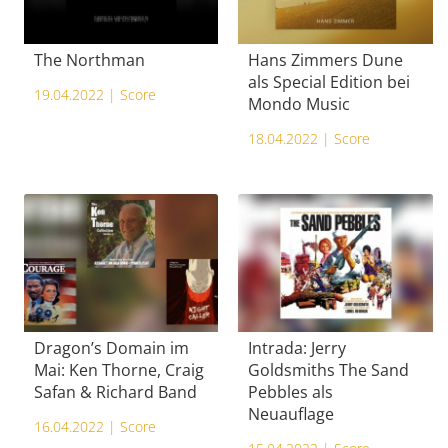
The Northman
Hans Zimmers Dune
als Special Edition bei
19.04.2022 |
Score
Mondo Music
18.04.2022 |
Score
Dragon’s Domain im
Intrada: Jerry
Mai: Ken Thorne, Craig
Goldsmiths The Sand
Safan & Richard Band
Pebbles als
Neuauflage
16.04.2022 |
Score