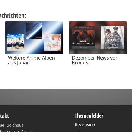
achrichten:
Weitere Anime-Alben
Dezember-News von
aus Japan
Kronos
takt
Themenfelder
Rezension
ael Boldhaus
heimer Straße 56