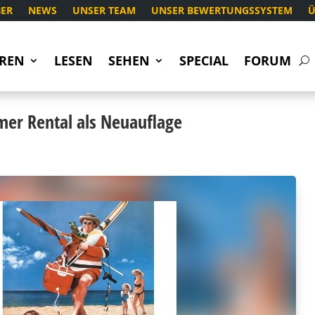
ER
NEWS
UNSER TEAM
UNSER BEWERTUNGSSYSTEM
Ü
REN
LESEN
SEHEN
SPECIAL
FORUM
mer Rental als Neuauflage