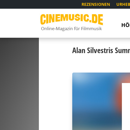
REZENSIONEN
URHEB
HÖ
Alan Silvestris Sum