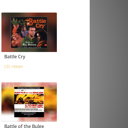
Battle Cry
CD
,
Hören
Battle of the Bulge