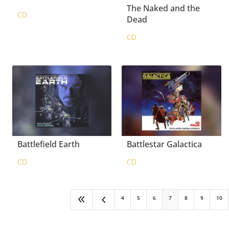
The Naked and the
CD
Dead
CD
Battlefield Earth
Battlestar Galactica
CD
CD
8
4
4
5
6
7
8
9
10