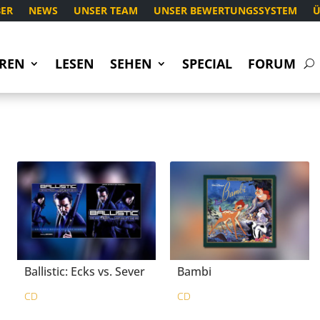
ER
NEWS
UNSER TEAM
UNSER BEWERTUNGSSYSTEM
Ü
REN
LESEN
SEHEN
SPECIAL
FORUM
Ballistic: Ecks vs. Sever
Bambi
CD
CD