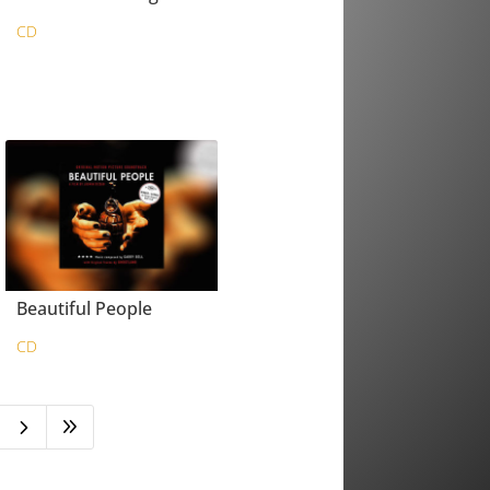
CD
Beautiful People
CD
5
9