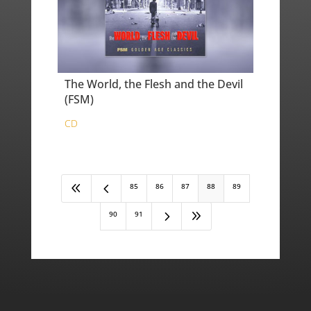
The World, the Flesh and the Devil
(FSM)
CD
8
4
85
86
87
88
89
5
9
90
91