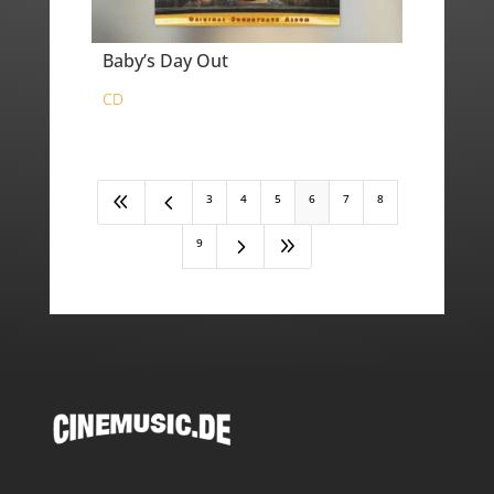
Baby’s Day Out
CD
8
4
3
4
5
6
7
8
5
9
9