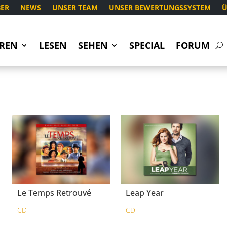
ER
NEWS
UNSER TEAM
UNSER BEWERTUNGSSYSTEM
Ü
REN
LESEN
SEHEN
SPECIAL
FORUM
Le Temps Retrouvé
Leap Year
CD
CD