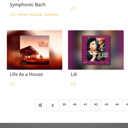
Symphonic Bach
CD
CD
,
Hören
,
Klassik
,
Sampler
Life As a House
Lili
CD
CD
8
4
39
40
41
42
43
44
4