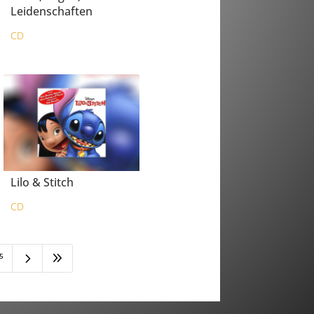
Leidenschaften
CD
Lilo & Stitch
CD
5
9
5