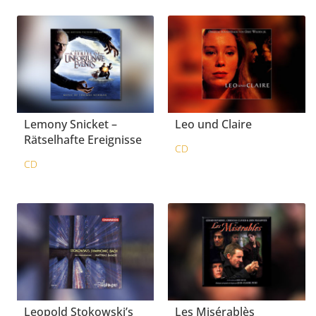
Lemony Snicket –
Leo und Claire
Rätselhafte Ereignisse
CD
CD
Leopold Stokowski’s
Les Misérablès