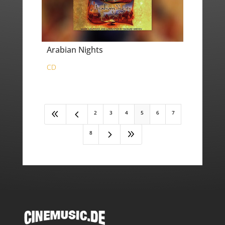
Arabian Nights
CD
8
4
2
3
4
5
6
7
5
9
8