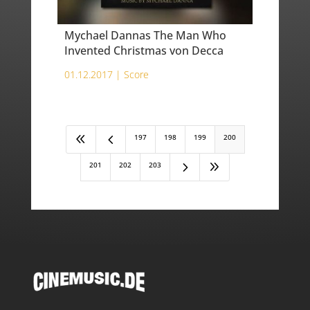
Mychael Dannas The Man Who
Invented Christmas von Decca
01.12.2017 |
Score
8
4
197
198
199
200
5
9
201
202
203