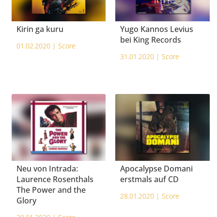
Kirin ga kuru
Yugo Kannos Levius
bei King Records
01.02.2020 |
Score
31.01.2020 |
Score
Neu von Intrada:
Apocalypse Domani
Laurence Rosenthals
erstmals auf CD
The Power and the
28.01.2020 |
Score
Glory