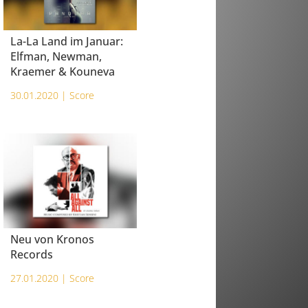
La-La Land im Januar:
Elfman, Newman,
Kraemer & Kouneva
30.01.2020 |
Score
Neu von Kronos
Records
27.01.2020 |
Score