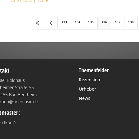
29.01.2020 |
Score
8
4
133
134
135
136
137
138
takt
Themenfelder
Rezension
ael Boldhaus
heimer Straße 56
Urheber
455 Bad Bentheim
News
ktion@cinemusic.de
master:
o Ikonić