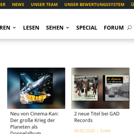
ER
NEWS
UNSER TEAM
UNSER BEWERTUNGSSYSTEM
Ü
REN
LESEN
SEHEN
SPECIAL
FORUM
Neu von Cinema-Kan:
2 neue Titel bei GAD
Der große Krieg der
Records
Planeten als
06.02.2020 |
Score
Doppelalbum