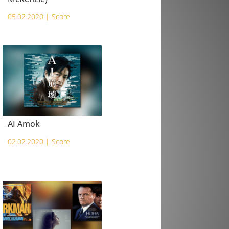
05.02.2020 |
Score
AI Amok
02.02.2020 |
Score