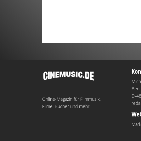
Kon
Mich
Bent
D-48
Online-Magazin für Filmmusik,
reda
Filme, Bücher und mehr
Web
Mark