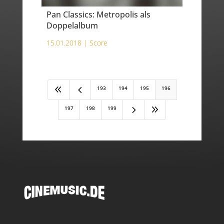
Pan Classics: Metropolis als
Doppelalbum
15.01.2018 |
Score
8
4
193
194
195
196
5
9
197
198
199