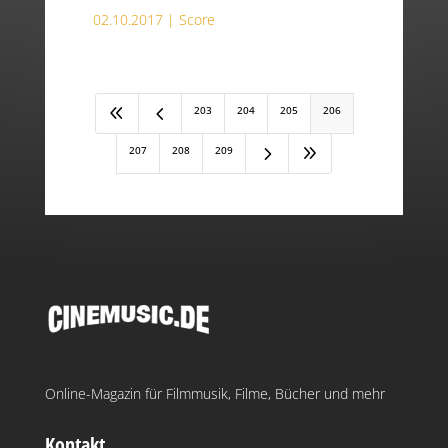
02.10.2017 |
Score
8
4
203
204
205
206
5
9
207
208
209
Online-Magazin für Filmmusik, Filme, Bücher und mehr
Kontakt