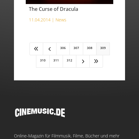
The Curse of Dracula
11.04.2014 |
News
8
4
306
307
308
309
5
9
310
311
312
Online-Magazin für Filmmusik, Filme, Bücher und mehr