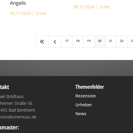
Angelis
08.11.2024 |
Score
09.11.2024 |
Score
8
4
17
18
19
20
21
22
2
takt
Themenfelder
Rezension
ael Boldhaus
heimer Straße 56
Urheber
455 Bad Bentheim
News
ktion@cinemusic.de
master: