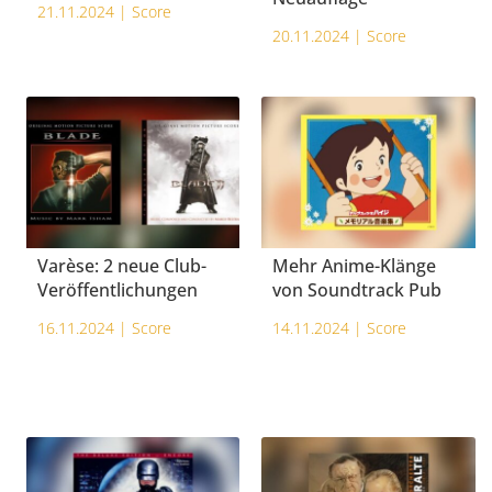
21.11.2024 |
Score
20.11.2024 |
Score
Varèse: 2 neue Club-
Mehr Anime-Klänge
Veröffentlichungen
von Soundtrack Pub
16.11.2024 |
Score
14.11.2024 |
Score