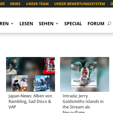
ER
NEWS
UNSER TEAM
UNSER BEWERTUNGSSYSTEM
Ü
REN
LESEN
SEHEN
SPECIAL
FORUM
Japan-News: Alben von
Intrada: Jerry
Rambling, Sad Disco &
Goldsmiths Islands in
VAP
the Stream als
Neuauflage