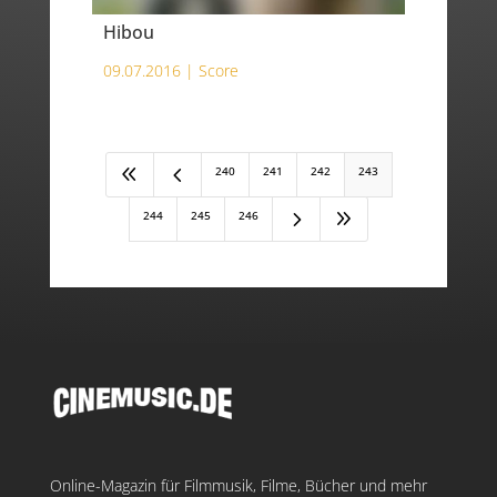
Hibou
09.07.2016 |
Score
8
4
240
241
242
243
5
9
244
245
246
Online-Magazin für Filmmusik, Filme, Bücher und mehr