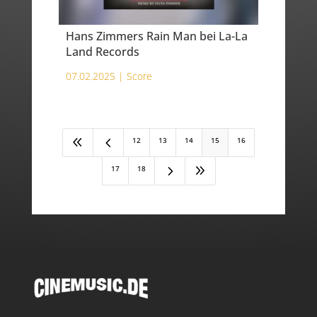
Hans Zimmers Rain Man bei La-La
Land Records
07.02.2025 |
Score
8
4
12
13
14
15
16
5
9
17
18