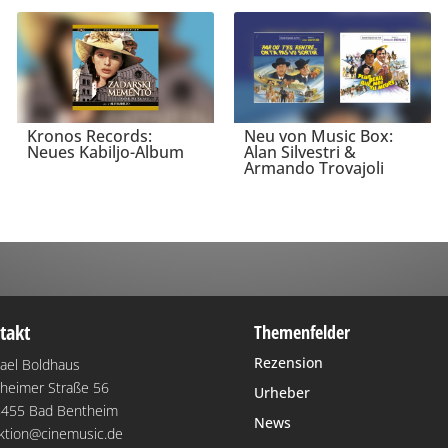
Kronos Records:
Neu von Music Box:
Neues Kabiljo-Album
Alan Silvestri &
Armando Trovajoli
takt
Themenfelder
Rezension
ael Boldhaus
heimer Straße 56
Urheber
455 Bad Bentheim
News
ktion@cinemusic.de