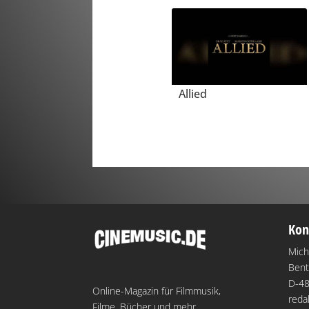
Allied
Kon
Mich
Bent
D-48
Online-Magazin für Filmmusik,
reda
Filme, Bücher und mehr