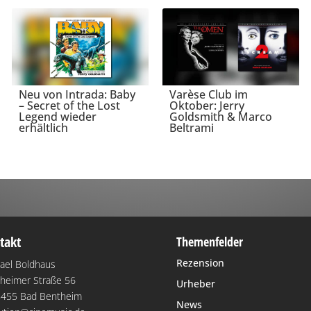
Neu von Intrada: Baby
Varèse Club im
– Secret of the Lost
Oktober: Jerry
Legend wieder
Goldsmith & Marco
erhältlich
Beltrami
takt
Themenfelder
Rezension
ael Boldhaus
heimer Straße 56
Urheber
455 Bad Bentheim
News