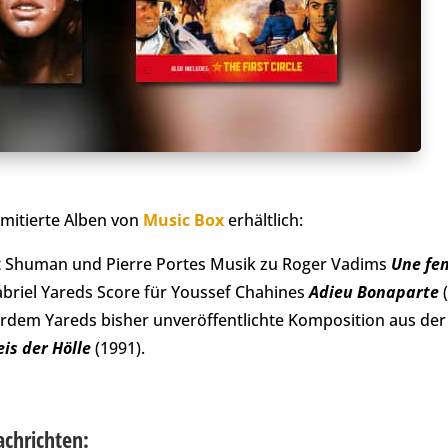
imitierte Alben von
Music Box
erhältlich:
t Shuman und Pierre Portes Musik zu Roger Vadims
Une fe
briel Yareds Score für Youssef Chahines
Adieu Bonaparte
(
erdem Yareds bisher unveröffentlichte Komposition aus der
eis der Hölle
(1991).
achrichten: