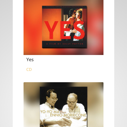
Yes
CD