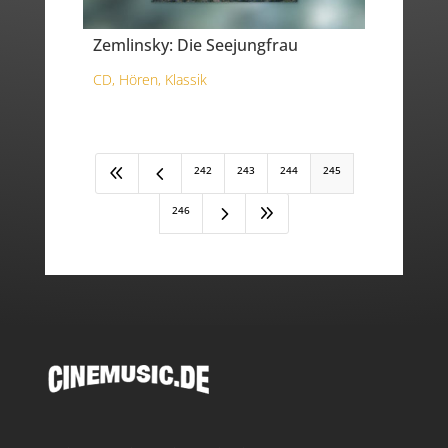
Zemlinsky: Die Seejungfrau
CD
,
Hören
,
Klassik
8
4
242
243
244
245
5
9
246