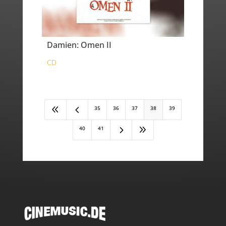
Damien: Omen II
CD
8
4
35
36
37
38
39
5
9
40
41