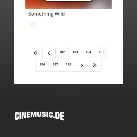
Something Wild
CD
8
4
182
183
184
185
5
9
186
187
188